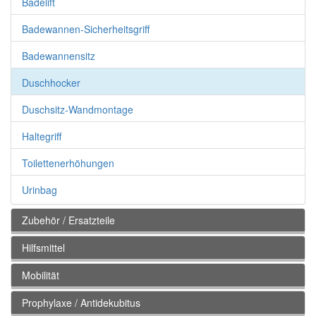
Badelift
Badewannen-Sicherheitsgriff
Badewannensitz
Duschhocker
Duschsitz-Wandmontage
Haltegriff
Toilettenerhöhungen
Urinbag
Zubehör / Ersatzteile
Hilfsmittel
Mobilität
Prophylaxe / Antidekubitus