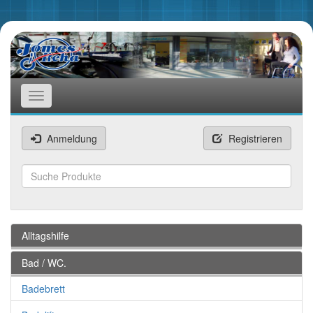
Toggle
navigation
Anmeldung
Registrieren
Suchen
Alltagshilfe
Bad / WC.
Badebrett