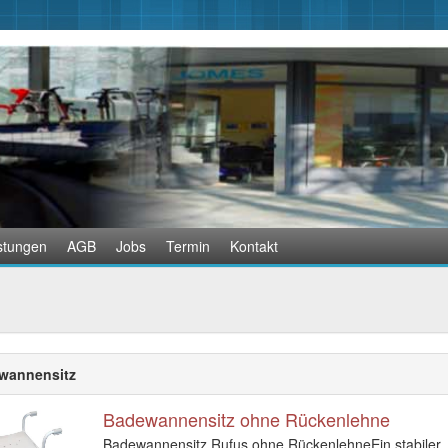
stungen
AGB
Jobs
Termin
Kontakt
wannensitz
Badewannensitz ohne Rückenlehne
Badewannensitz Rufus ohne RückenlehneEin stabiler, 