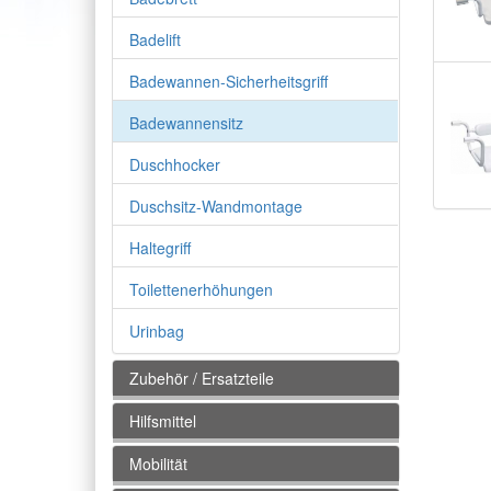
Badelift
Badewannen-Sicherheitsgriff
Badewannensitz
Duschhocker
Duschsitz-Wandmontage
Haltegriff
Toilettenerhöhungen
Urinbag
Zubehör / Ersatzteile
Hilfsmittel
Mobilität