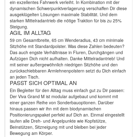
ein exzellentes Fahrwerk verleiht. In Kombination mit der
dynamischen Schwerpunktverlagerung verschaffen Dir diese
ausgeklügelten Lösungen maximale Stabilität. Und dem
starken Mittelradantrieb die nötige Traktion für bis zu 25%
Steigung.
AGIL IM ALLTAG
59 cm Gesamtbreite, 65 cm Wenderadius, 43 cm minimale
Sitzhöhe mit Standardpolster. Was diese Zahlen bedeuten?
Das auch engste Verhältnisse in Fluren, Durchgängen und
Aufzügen Dich nicht aufhalten. Danke Mittelradantrieb! Und
mit seiner außergewöhnlich niedrigen Sitzhöhe und den
zurückschiebbaren Armlehnenpolstern setzt du Dich einfach
an jeden Tisch.
PASST SICH OPTIMAL AN
Ein Begleiter für den Alltag muss einfach gut zu Dir passen:
Der Viva Grand M ist modular aufgebaut und kommt mit
einer ganzen Reihe von Sonderbauoptionen. Darüber
hinaus passen wir ihn mit dem biodynamischen
Positionierungspaket perfekt auf Dich an. Einmal eingestellt
laufen alle Dreh- und Angelpunkte wie Kopfstütze,
Beinstützen, Sitzneigung mit und bleiben bei jeder
Bewegung am Körper.